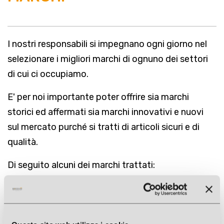
I nostri responsabili si impegnano ogni giorno nel
selezionare i migliori marchi di ognuno dei settori
di cui ci occupiamo.
E' per noi importante poter offrire sia marchi
storici ed affermati sia marchi innovativi e nuovi
sul mercato purché si tratti di articoli sicuri e di
qualità.
Di seguito alcuni dei marchi trattati:
Filtra per:
Tutti
0-9
A
B
C
D
E
F
G
H
I
J
K
L
M
N
O
P
Q
R
S
T
U
V
W
X
Y
Z