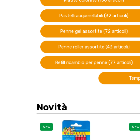
Matite colorate (150 articoli)
Pastelli acquerellabili (32 articoli)
Penne gel assortite (72 articoli)
Penne roller assortite (43 articoli)
Refill ricambio per penne (77 articoli)
Tempe
Novità
New
New