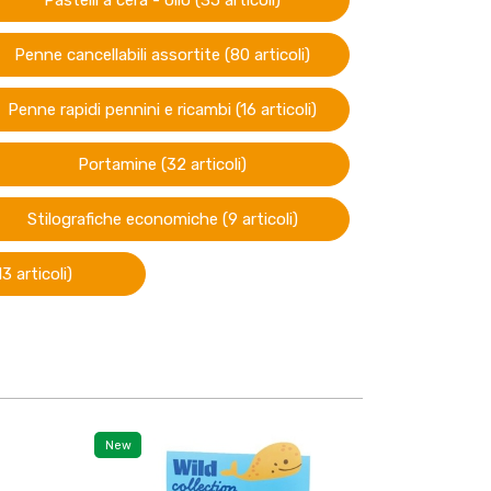
Pastelli a cera - olio (35 articoli)
Penne cancellabili assortite (80 articoli)
Penne rapidi pennini e ricambi (16 articoli)
Portamine (32 articoli)
Stilografiche economiche (9 articoli)
3 articoli)
New