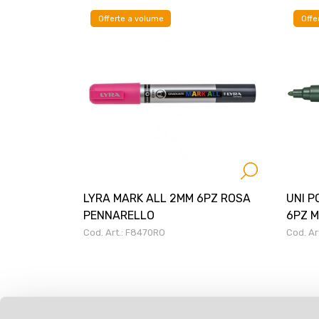
Offerte a volume
Offe
LYRA MARK ALL 2MM 6PZ ROSA
UNI P
PENNARELLO
6PZ 
Cod. Art.: F8470RO
Cod. Ar