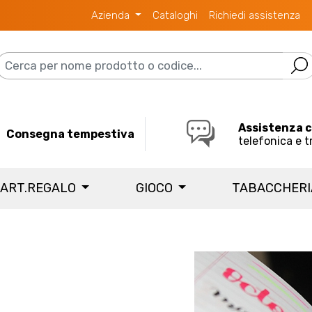
Azienda
Cataloghi
Richiedi assistenza
Assistenza 
Consegna tempestiva
telefonica e t
 ART.REGALO
GIOCO
TABACCHER