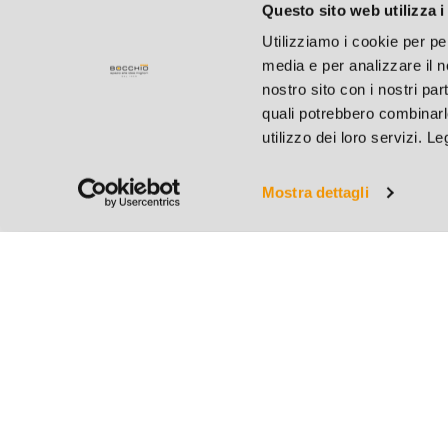
Questo sito web utilizza i
Utilizziamo i cookie per pe
media e per analizzare il no
nostro sito con i nostri par
quali potrebbero combinarl
utilizzo dei loro servizi. L
Mostra dettagli
Bocchio S.r.l.
C.F. e P.IVA 004127801
Cap. Soc. € 31.200,00 i.
REA BS 182883 - R.I. B
Seguici su
Facebo
Seguici su
Instag