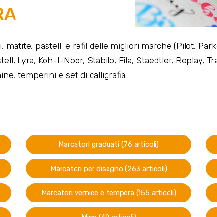
RA
 matite, pastelli e refil delle migliori marche (Pilot, Pa
tell, Lyra, Koh-I-Noor, Stabilo, Fila, Staedtler, Replay, T
ne, temperini e set di calligrafia.
Marcatori graduati (76 articoli)
Marcatori per disegno (263 articoli)
Marcatori vernice e tempera (155 articoli)