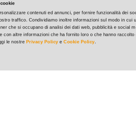
 cookie
rsonalizzare contenuti ed annunci, per fornire funzionalità dei soc
stro traffico. Condividiamo inoltre informazioni sul modo in cui ut
tner che si occupano di analisi dei dati web, pubblicità e social m
e con altre informazioni che ha fornito loro o che hanno raccolto
eggi le nostre
Privacy Policy
e
Cookie Policy
.
Punto vendita di Brescia
73
Via del Mella, 44/E - 25131 Brescia (BS)
v.
Tel. 030 321182 - Fax 030 311451
S 9251
Punto vendita di Milano
Via Mecenate, 86/A – 20138 Milano (MI)
ok
Tel. 02 21711596 - Fax 02 26416218
Punto vendita di Torino
ram
Via Liguria, 20 – 10071 Borgaro Torinese (TO)