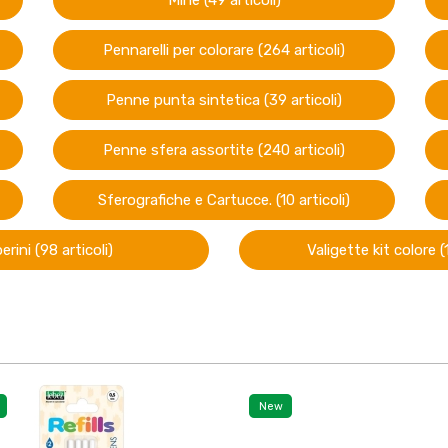
Mine (49 articoli)
Pennarelli per colorare (264 articoli)
Penne punta sintetica (39 articoli)
Penne sfera assortite (240 articoli)
Sferografiche e Cartucce. (10 articoli)
rini (98 articoli)
Valigette kit colore (1
New