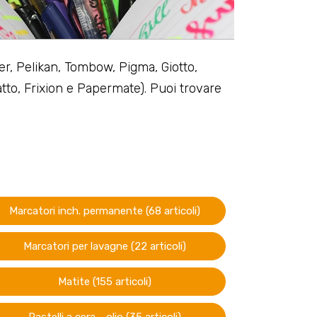
rker, Pelikan, Tombow, Pigma, Giotto,
ratto, Frixion e Papermate). Puoi trovare
Marcatori inch. permanente (68 articoli)
Marcatori per lavagne (22 articoli)
Matite (155 articoli)