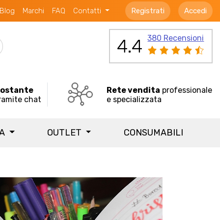
Blog
Marchi
FAQ
Contatti
Registrati
Accedi
380 Recensioni
4.4
costante
Rete vendita
professionale
ramite chat
e specializzata
IA
OUTLET
CONSUMABILI