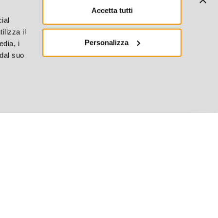
Accetta tutti
ial
ilizza il
Personalizza
edia, i
 dal suo
4.4
380 Recensioni
Per assistenze contattaci su
GDPR
-
Cookie Policy
-
Whistleblowing