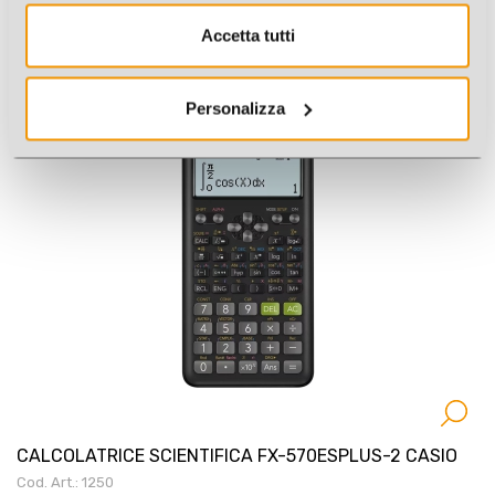
CALCOLATRICE SCIENTIFICA FX-350CW CASIO
Accetta tutti
Cod. Art.: 1232
Personalizza
Offerte a volume
CALCOLATRICE SCIENTIFICA FX-570ESPLUS-2 CASIO
Cod. Art.: 1250