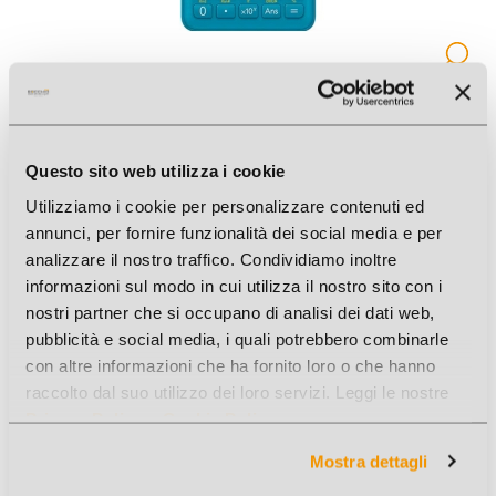
CALCOLATRICE SCIENTIFICA FX-220PLUS-2 CASIO
Cod. Art.: 12401
Questo sito web utilizza i cookie
Offerte a volume
Utilizziamo i cookie per personalizzare contenuti ed
annunci, per fornire funzionalità dei social media e per
analizzare il nostro traffico. Condividiamo inoltre
informazioni sul modo in cui utilizza il nostro sito con i
nostri partner che si occupano di analisi dei dati web,
pubblicità e social media, i quali potrebbero combinarle
con altre informazioni che ha fornito loro o che hanno
raccolto dal suo utilizzo dei loro servizi. Leggi le nostre
Privacy Policy
e
Cookie Policy
.
Mostra dettagli