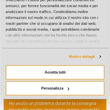
Quali sono i tempi di consegna?
annunci, per fornire funzionalità dei social media e per
analizzare il nostro traffico. Condividiamo inoltre
informazioni sul modo in cui utilizza il nostro sito con i
nostri partner che si occupano di analisi dei dati web,
Spedite anche all'estero?
pubblicità e social media, i quali potrebbero combinarle
con altre informazioni che ha fornito loro o che hanno
raccolto dal suo utilizzo dei loro servizi. Leggi le nostre
Privacy Policy
e
Cookie Policy
.
Dove trovo le spese di trasporto?
Mostra dettagli
È previsto un importo minimo per avere
Accetta tutti
spese di spedizione gratuite?
Personalizza
Ho avuto un problema durante la consegna
(prodotto errato, mancanza merce, prodotto