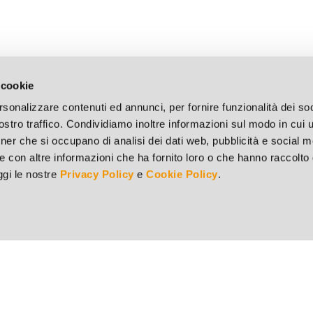
 cookie
rsonalizzare contenuti ed annunci, per fornire funzionalità dei soc
stro traffico. Condividiamo inoltre informazioni sul modo in cui ut
tner che si occupano di analisi dei dati web, pubblicità e social m
e con altre informazioni che ha fornito loro o che hanno raccolto
eggi le nostre
Privacy Policy
e
Cookie Policy
.
Punto vendita di Brescia
73
Via del Mella, 44/E - 25131 Brescia (BS)
v.
Tel. 030 321182 - Fax 030 311451
S 9251
Punto vendita di Milano