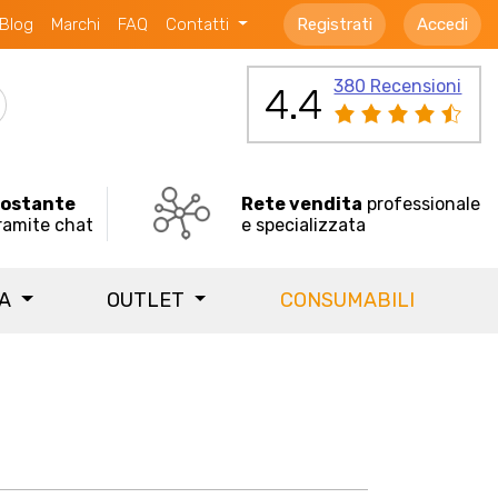
Blog
Marchi
FAQ
Contatti
Registrati
Accedi
380 Recensioni
4.4
costante
Rete vendita
professionale
ramite chat
e specializzata
IA
OUTLET
CONSUMABILI