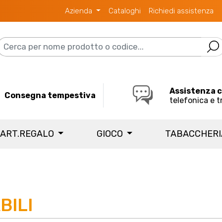
Azienda
Cataloghi
Richiedi assistenza
Assistenza 
Consegna tempestiva
telefonica e t
 ART.REGALO
GIOCO
TABACCHER
BILI