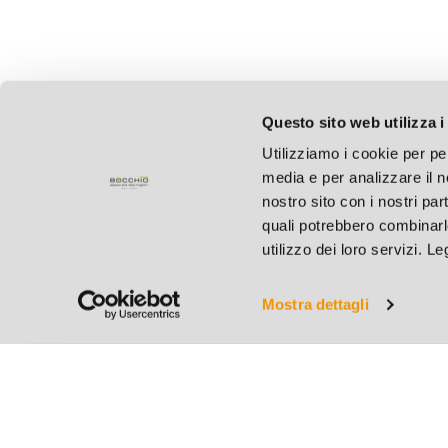
Questo sito web utilizza i
Utilizziamo i cookie per pe
media e per analizzare il no
nostro sito con i nostri par
quali potrebbero combinarl
utilizzo dei loro servizi. L
Mostra dettagli
Bocchio S.r.l.
C.F. e P.IVA 004127801
Cap. Soc. € 31.200,00 i.
REA BS 182883 - R.I. B