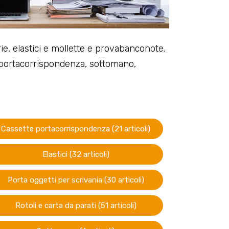
e, elastici e mollette e provabanconote.
te portacorrispondenza, sottomano,
Cassette portacorrispondenza (21 articoli)
Elastici (32 articoli)
Porta oggetti per scrivania (30 articoli)
Rotoli e carta da parati (51 articoli)