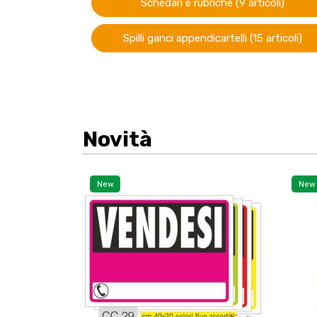
Schedari e rubriche (9 articoli)
Spilli ganci appendicartelli (15 articoli)
Novità
New
New