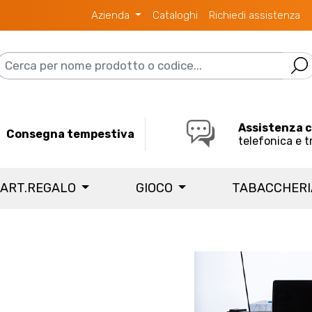
Azienda
Cataloghi
Richiedi assistenza
Assistenza 
Consegna tempestiva
telefonica e t
 ART.REGALO
GIOCO
TABACCHER