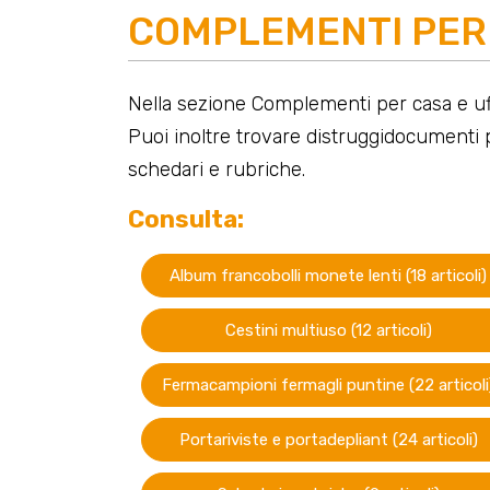
COMPLEMENTI PER 
Nella sezione Complementi per casa e uff
Puoi inoltre trovare distruggidocumenti p
schedari e rubriche.
Consulta:
Album francobolli monete lenti (18 articoli)
Cestini multiuso (12 articoli)
Fermacampioni fermagli puntine (22 articoli
Portariviste e portadepliant (24 articoli)