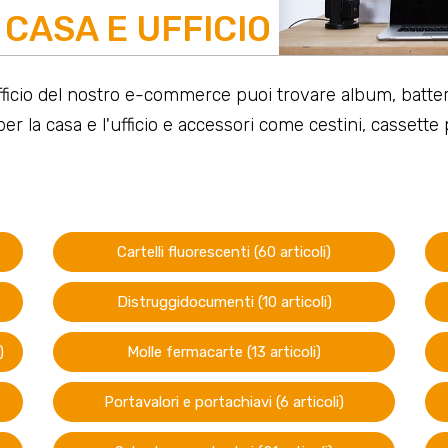
CASA E UFFICIO
icio del nostro e-commerce puoi trovare album, batteri
er la casa e l'ufficio e accessori come cestini, casset
Cartelli fluorescenti (60 articoli)
Distruggidocumenti (10 articoli)
)
Molle fermacarte (13 articoli)
Portavalori e portachiavi (6 articoli)