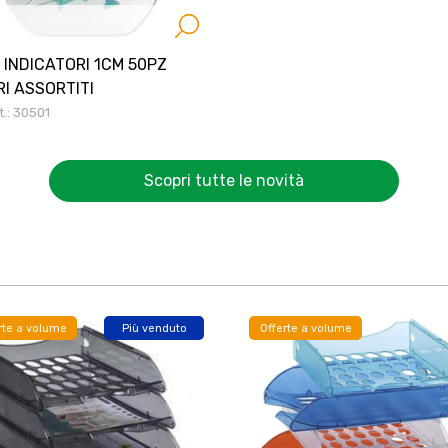
I INDICATORI 1CM 50PZ
I ASSORTITI
t.: 30501
Scopri tutte le novità
rte a volume
Più venduto
Offerte a volume