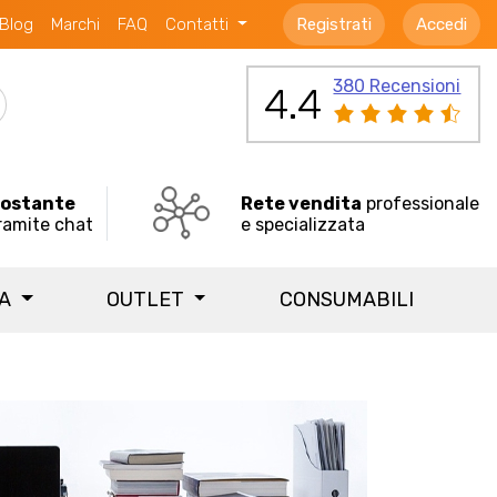
Blog
Marchi
FAQ
Contatti
Registrati
Accedi
380 Recensioni
4.4
costante
Rete vendita
professionale
ramite chat
e specializzata
IA
OUTLET
CONSUMABILI