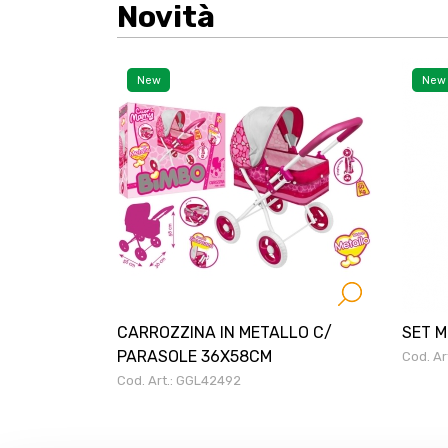
Novità
New
New
CARROZZINA IN METALLO C/
SET M
PARASOLE 36X58CM
Cod. A
Cod. Art.: GGL42492