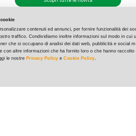
Scopri tutte le novità
 cookie
rsonalizzare contenuti ed annunci, per fornire funzionalità dei soc
stro traffico. Condividiamo inoltre informazioni sul modo in cui ut
tner che si occupano di analisi dei dati web, pubblicità e social m
e con altre informazioni che ha fornito loro o che hanno raccolto
eggi le nostre
Privacy Policy
e
Cookie Policy
.
Punto vendita di Brescia
73
Via del Mella, 44/E - 25131 Brescia (BS)
v.
Tel. 030 321182 - Fax 030 311451
S 9251
Punto vendita di Milano
Via Mecenate, 86/A – 20138 Milano (MI)