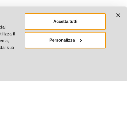
Accetta tutti
ial
ilizza il
Personalizza
edia, i
 dal suo
4.4
380 Recensioni
Per assistenze contattaci su