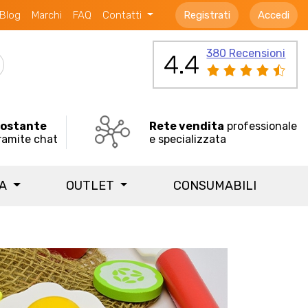
Blog
Marchi
FAQ
Contatti
Registrati
Accedi
380 Recensioni
4.4
costante
Rete vendita
professionale
ramite chat
e specializzata
IA
OUTLET
CONSUMABILI