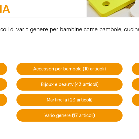
NA
oli di vario genere per bambine come bambole, cucine, t
Accessori per bambole (10 articoli)
Bijoux e beauty (43 articoli)
Martinelia (23 articoli)
Vario genere (17 articoli)