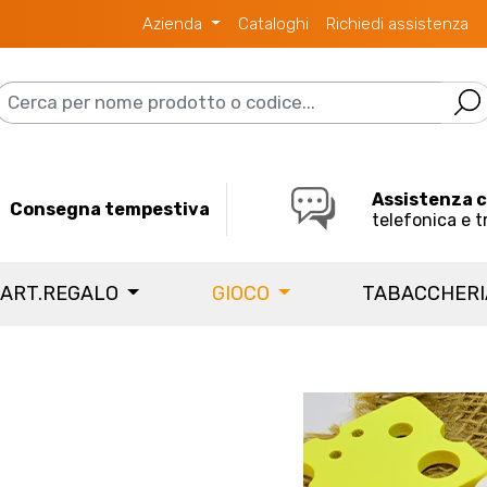
Azienda
Cataloghi
Richiedi assistenza
Assistenza 
Consegna tempestiva
telefonica e t
 ART.REGALO
GIOCO
TABACCHER