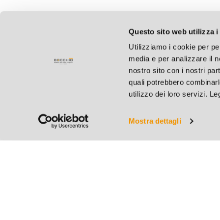
Questo sito web utilizza i
Utilizziamo i cookie per pe
media e per analizzare il no
nostro sito con i nostri par
quali potrebbero combinarl
utilizzo dei loro servizi. L
Mostra dettagli
Bocchio S.r.l.
C.F. e P.IVA 004127801
Cap. Soc. € 31.200,00 i.
REA BS 182883 - R.I. B