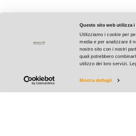
Questo sito web utilizza i
Utilizziamo i cookie per pe
media e per analizzare il no
nostro sito con i nostri par
quali potrebbero combinarl
utilizzo dei loro servizi. L
Mostra dettagli
Bocchio S.r.l.
C.F. e P.IVA 004127801
Cap. Soc. € 31.200,00 i.
REA BS 182883 - R.I. B