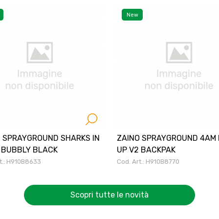
New
O SPRAYGROUND SHARKS IN
ZAINO SPRAYGROUND 4AM 
 BUBBLY BLACK
UP V2 BACKPAK
t.: H910B8633
Cod. Art.: H910B8770
Scopri tutte le novità