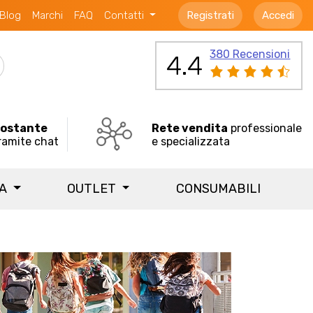
Blog
Marchi
FAQ
Contatti
Registrati
Accedi
380 Recensioni
4.4
costante
Rete vendita
professionale
ramite chat
e specializzata
IA
OUTLET
CONSUMABILI