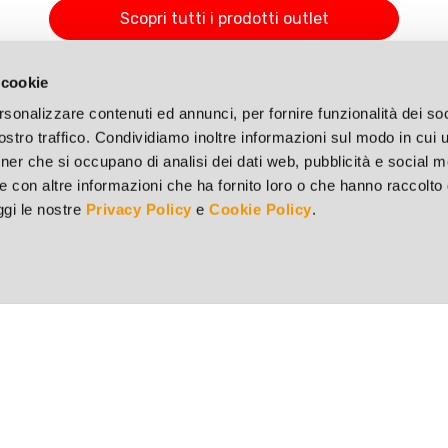
Scopri tutti i prodotti outlet
 cookie
rsonalizzare contenuti ed annunci, per fornire funzionalità dei soc
stro traffico. Condividiamo inoltre informazioni sul modo in cui ut
tner che si occupano di analisi dei dati web, pubblicità e social m
e con altre informazioni che ha fornito loro o che hanno raccolto
eggi le nostre
Privacy Policy
e
Cookie Policy
.
Punto vendita di Brescia
73
Via del Mella, 44/E - 25131 Brescia (BS)
v.
Tel. 030 321182 - Fax 030 311451
S 9251
Punto vendita di Milano