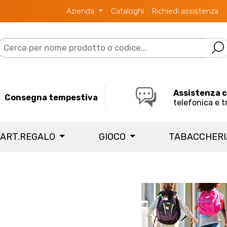
Azienda
Cataloghi
Richiedi assistenza
Assistenza 
Consegna tempestiva
telefonica e t
 ART.REGALO
GIOCO
TABACCHER