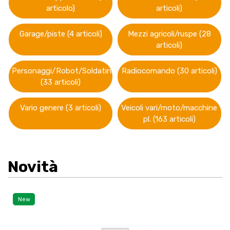
articolo)
articoli)
Garage/piste (4 articoli)
Mezzi agricoli/ruspe (28
articoli)
Personaggi/Robot/Soldatini
Radiocomando (30 articoli)
(33 articoli)
Vario genere (3 articoli)
Veicoli vari/moto/macchine
pl. (163 articoli)
Novità
New