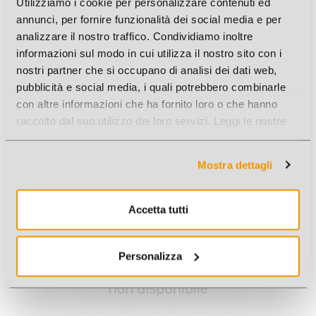
Utilizziamo i cookie per personalizzare contenuti ed
annunci, per fornire funzionalità dei social media e per
analizzare il nostro traffico. Condividiamo inoltre
informazioni sul modo in cui utilizza il nostro sito con i
nostri partner che si occupano di analisi dei dati web,
pubblicità e social media, i quali potrebbero combinarle
con altre informazioni che ha fornito loro o che hanno
AUTO 1:43 VINTAGE
raccolto dal suo utilizzo dei loro servizi. Leggi le nostre
Privacy Policy
e
Cookie Policy
.
Cod. Art.: G31514
Mostra dettagli
New
Accetta tutti
Personalizza