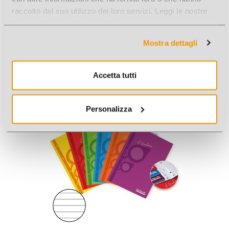
raccolto dal suo utilizzo dei loro servizi. Leggi le nostre
Privacy Policy
e
Cookie Policy
.
Mostra dettagli
RAMBLOC 4PZ A4 4MM RINFORZATO
Cod. Art.: 55544
Accetta tutti
Personalizza