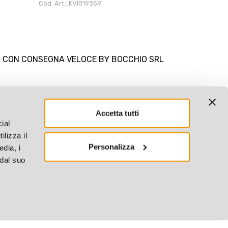
Cod. Art.: KVI019359
I CON CONSEGNA VELOCE BY BOCCHIO SRL
Accetta tutti
ial
ilizza il
Personalizza
edia, i
 dal suo