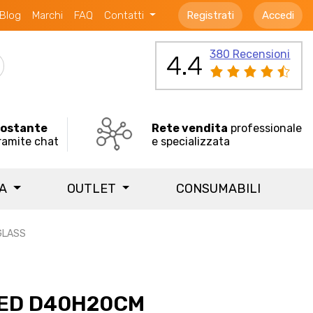
Blog
Marchi
FAQ
Contatti
Registrati
Accedi
380 Recensioni
4.4
costante
Rete vendita
professionale
ramite chat
e specializzata
IA
OUTLET
CONSUMABILI
GLASS
LED D40H20CM