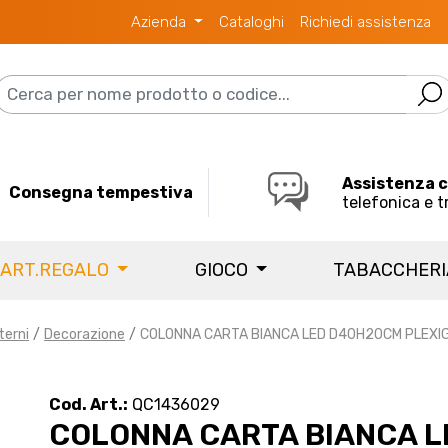
Azienda
Cataloghi
Richiedi assistenza
Assistenza 
Consegna tempestiva
telefonica e t
 ART.REGALO
GIOCO
TABACCHER
terni
Decorazione
COLONNA CARTA BIANCA LED D40H20CM PLEXI
Cod. Art.:
QC1436029
COLONNA CARTA BIANCA 