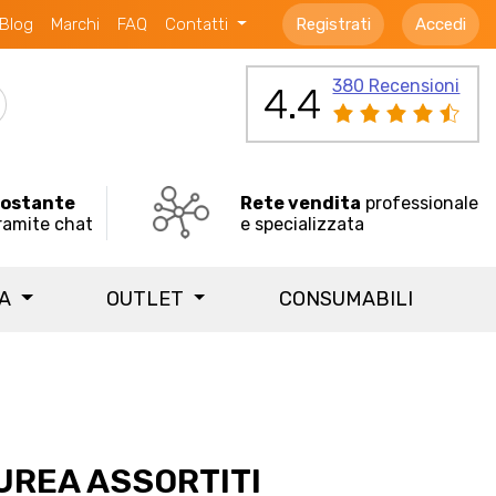
Blog
Marchi
FAQ
Contatti
Registrati
Accedi
380 Recensioni
4.4
costante
Rete vendita
professionale
ramite chat
e specializzata
IA
OUTLET
CONSUMABILI
AUREA ASSORTITI