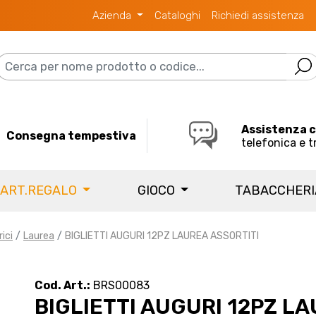
Azienda
Cataloghi
Richiedi assistenza
Assistenza 
Consegna tempestiva
telefonica e t
 ART.REGALO
GIOCO
TABACCHER
rici
Laurea
BIGLIETTI AUGURI 12PZ LAUREA ASSORTITI
Cod. Art.:
BRS00083
BIGLIETTI AUGURI 12PZ L