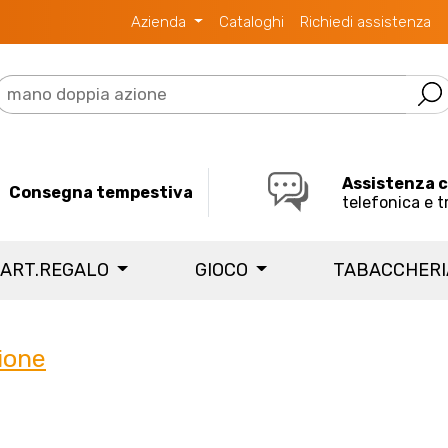
Azienda
Cataloghi
Richiedi assistenza
Assistenza 
Consegna tempestiva
telefonica e t
 ART.REGALO
GIOCO
TABACCHER
ione