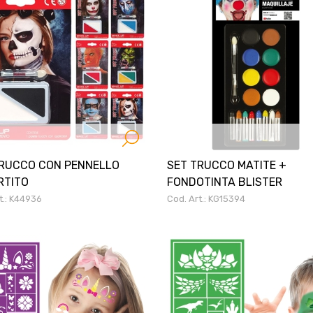
TRUCCO CON PENNELLO
SET TRUCCO MATITE +
RTITO
FONDOTINTA BLISTER
t.: K44936
Cod. Art.: KG15394