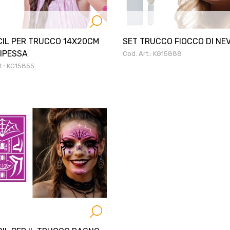
IL PER TRUCCO 14X20CM
SET TRUCCO FIOCCO DI NE
IPESSA
Cod. Art.: KG15888
t.: KG15855