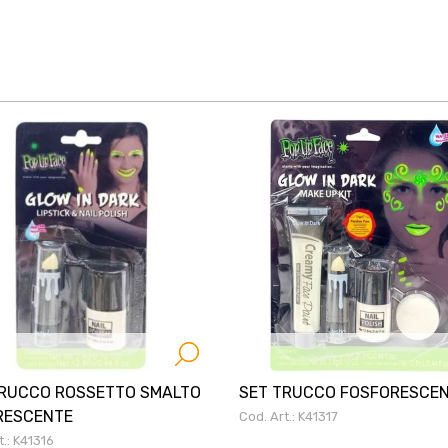
TRUCCO ROSSETTO SMALTO
SET TRUCCO FOSFORESCE
RESCENTE
Cod. Art.: K41317
t.: K41316