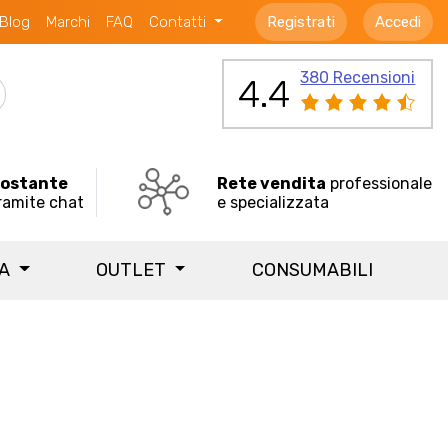
Blog
Marchi
FAQ
Contatti
Registrati
Accedi
380 Recensioni
4.4
costante
Rete vendita
professionale
ramite chat
e specializzata
IA
OUTLET
CONSUMABILI