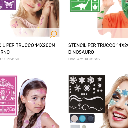
IL PER TRUCCO 14X20CM
STENCIL PER TRUCCO 14X
ORNO
DINOSAURO
t.: KG15850
Cod. Art.: KG15852