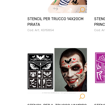
STENCIL PER TRUCCO 14X20CM
STENC
PIRATA
PRINC
Cod. Art.: KG15854
Cod. Ar