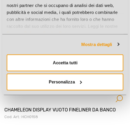
Cod. Art.: 456495
nostri partner che si occupano di analisi dei dati web,
pubblicità e social media, i quali potrebbero combinarle
con altre informazioni che ha fornito loro o che hanno
raccolto dal suo utilizzo dei loro servizi. Leggi le nostre
Privacy Policy
e
Cookie Policy
.
Mostra dettagli
Accetta tutti
Personalizza
CHAMELEON DISPLAY VUOTO FINELINER DA BANCO
Cod. Art.: HCH0158