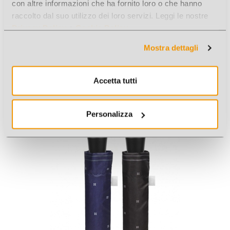
con altre informazioni che ha fornito loro o che hanno
raccolto dal suo utilizzo dei loro servizi. Leggi le nostre
Privacy Policy
e
Cookie Policy
.
Mostra dettagli
OMBRELLO UOMO LUNGO 65CM GOLF GEOMETRICO
Accetta tutti
AUTOMATICO
Cod. Art.: J26452
Personalizza