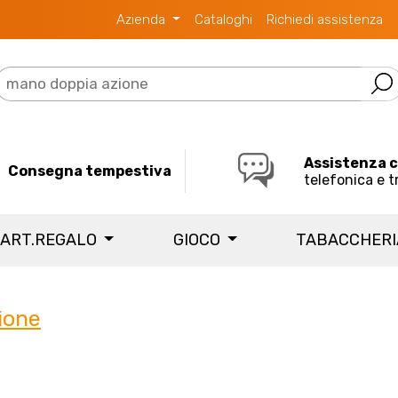
Azienda
Cataloghi
Richiedi assistenza
Assistenza 
Consegna tempestiva
telefonica e t
 ART.REGALO
GIOCO
TABACCHER
ione