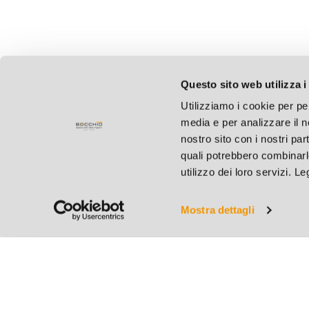
Questo sito web utilizza i
Utilizziamo i cookie per pe
media e per analizzare il no
nostro sito con i nostri par
quali potrebbero combinarl
utilizzo dei loro servizi. L
Mostra dettagli
Bocchio S.r.l.
C.F. e P.IVA 004127801
Cap. Soc. € 31.200,00 i.
REA BS 182883 - R.I. B