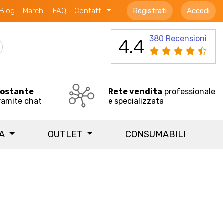
Blog
Marchi
FAQ
Contatti
Registrati
Accedi
380 Recensioni
4.4
costante
Rete vendita
professionale
ramite chat
e specializzata
IA
OUTLET
CONSUMABILI