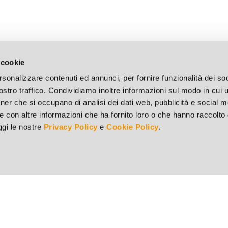
 cookie
rsonalizzare contenuti ed annunci, per fornire funzionalità dei soc
stro traffico. Condividiamo inoltre informazioni sul modo in cui ut
tner che si occupano di analisi dei dati web, pubblicità e social m
e con altre informazioni che ha fornito loro o che hanno raccolto
eggi le nostre
Privacy Policy
e
Cookie Policy
.
Punto vendita di Brescia
73
Via del Mella, 44/E - 25131 Brescia (BS)
v.
Tel. 030 321182 - Fax 030 311451
S 9251
Punto vendita di Milano