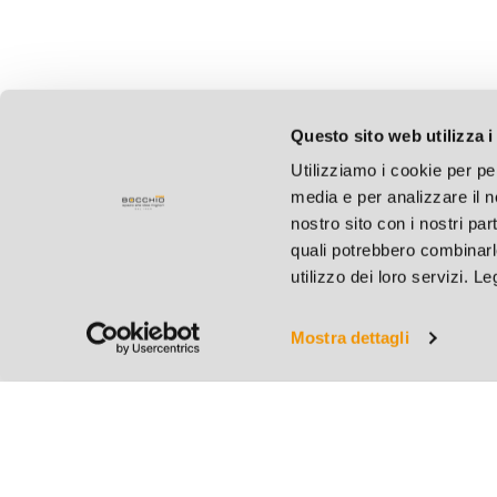
Questo sito web utilizza i
Utilizziamo i cookie per pe
media e per analizzare il no
nostro sito con i nostri par
quali potrebbero combinarl
utilizzo dei loro servizi. L
Mostra dettagli
Bocchio S.r.l.
C.F. e P.IVA 004127801
Cap. Soc. € 31.200,00 i.
REA BS 182883 - R.I. B