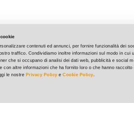
 cookie
rsonalizzare contenuti ed annunci, per fornire funzionalità dei soc
stro traffico. Condividiamo inoltre informazioni sul modo in cui ut
tner che si occupano di analisi dei dati web, pubblicità e social m
e con altre informazioni che ha fornito loro o che hanno raccolto
eggi le nostre
Privacy Policy
e
Cookie Policy
.
Punto vendita di Brescia
73
Via del Mella, 44/E - 25131 Brescia (BS)
v.
Tel. 030 321182 - Fax 030 311451
S 9251
Punto vendita di Milano