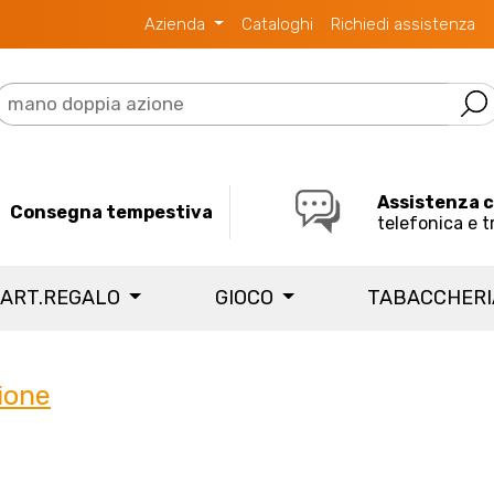
Azienda
Cataloghi
Richiedi assistenza
Assistenza 
Consegna tempestiva
telefonica e t
 ART.REGALO
GIOCO
TABACCHER
ione