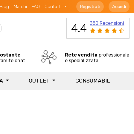
Blog
Marchi
FAQ
Contatti
Registrati
Accedi
380 Recensioni
4.4
costante
Rete vendita
professionale
ramite chat
e specializzata
IA
OUTLET
CONSUMABILI