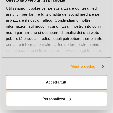
Questo sito web utilizza i cookie
Utilizziamo i cookie per personalizzare contenuti ed
annunci, per fornire funzionalità dei social media e per
analizzare il nostro traffico. Condividiamo inoltre
informazioni sul modo in cui utilizza il nostro sito con i
CORRETTORE A NASTRO 5MMX8MT 12PZ BOXII
nostri partner che si occupano di analisi dei dati web,
Cod. Art.: 6600
pubblicità e social media, i quali potrebbero combinarle
con altre informazioni che ha fornito loro o che hanno
raccolto dal suo utilizzo dei loro servizi. Leggi le nostre
Offerte a volume
Più venduto
Privacy Policy
e
Cookie Policy
.
Mostra dettagli
Accetta tutti
Personalizza